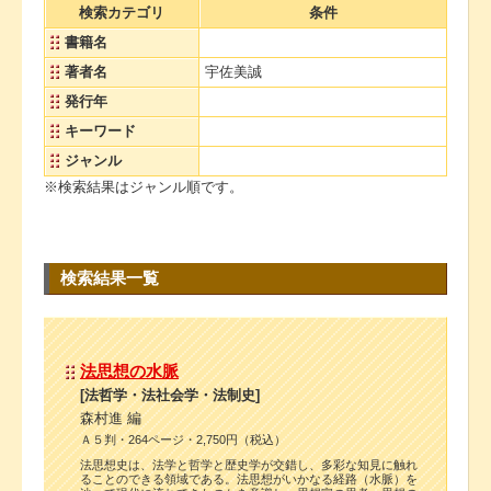
検索カテゴリ
条件
書籍名
著者名
宇佐美誠
発行年
キーワード
ジャンル
※検索結果はジャンル順です。
検索結果一覧
法思想の水脈
[法哲学・法社会学・法制史]
森村進 編
Ａ５判・264ページ・2,750円（税込）
法思想史は、法学と哲学と歴史学が交錯し、多彩な知見に触れ
ることのできる領域である。法思想がいかなる経路（水脈）を