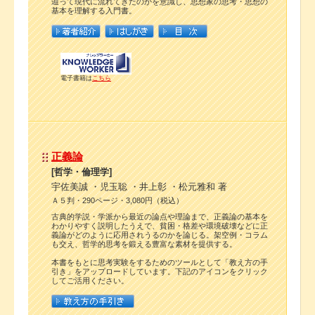
辿って現代に流れてきたのかを意識し、思想家の思考・思想の
基本を理解する入門書。
電子書籍は
こちら
正義論
[哲学・倫理学]
宇佐美誠 ・児玉聡 ・井上彰 ・松元雅和 著
Ａ５判・290ページ・3,080円（税込）
古典的学説・学派から最近の論点や理論まで、正義論の基本を
わかりやすく説明したうえで、貧困・格差や環境破壊などに正
義論がどのように応用されうるのかを論じる。架空例・コラム
も交え、哲学的思考を鍛える豊富な素材を提供する。
本書をもとに思考実験をするためのツールとして「教え方の手
引き」をアップロードしています。下記のアイコンをクリック
してご活用ください。