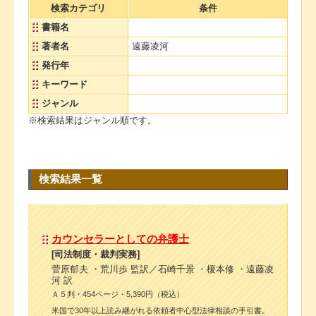
検索カテゴリ
条件
書籍名
著者名
遠藤凌河
発行年
キーワード
ジャンル
※検索結果はジャンル順です。
検索結果一覧
カウンセラーとしての弁護士
[司法制度・裁判実務]
菅原郁夫 ・荒川歩 監訳／石崎千景 ・榎本修 ・遠藤凌
河 訳
Ａ５判・454ページ・5,390円（税込）
米国で30年以上読み継がれる依頼者中心型法律相談の手引書。