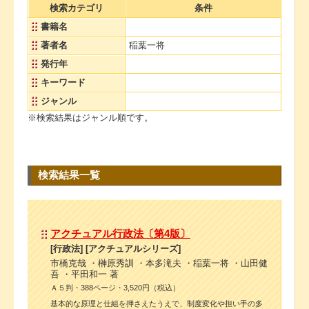
検索カテゴリ
条件
書籍名
著者名
稲葉一将
発行年
キーワード
ジャンル
※検索結果はジャンル順です。
検索結果一覧
アクチュアル行政法〔第4版〕
[行政法] [アクチュアルシリーズ]
市橋克哉 ・榊原秀訓 ・本多滝夫 ・稲葉一将 ・山田健
吾 ・平田和一 著
Ａ５判・388ページ・3,520円（税込）
基本的な原理と仕組を押さえたうえで、制度変化や担い手の多