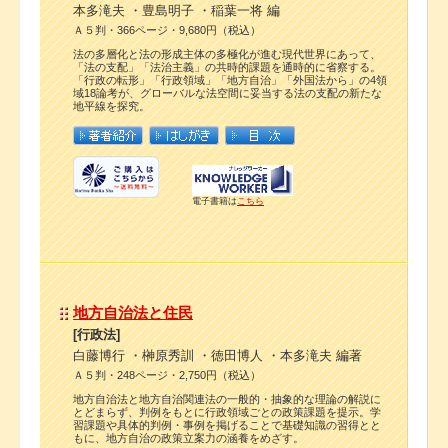
本多滝夫 ・豊島明子 ・稲葉一将 編
Ａ５判・366ページ・9,680円（税込）
法の多層化と法の形成主体の多極化が進む現代世界にあって、
「法の支配」「法治主義」の共時的課題を通時的に省察する。
「行政の転形」「行政領域」「地方自治」「外国法から」の4領
域18論考が、グローバルな法空間に妥当する法の支配の新たな
地平線を探究。
電子書籍は
こちら
地方自治法と住民
[行政法]
白藤博行 ・榊原秀訓 ・徳田博人 ・本多滝夫 編著
Ａ５判・248ページ・2,750円（税込）
地方自治法と地方自治関連法の一般的・抽象的な理論の解説に
とどまらず、判例をもとに行政領域ごとの政策課題を提示。学
習課題や具体的判例・事例を掲げることで基礎知識の習得とと
もに、地方自治の政策立案力の涵養をめざす。