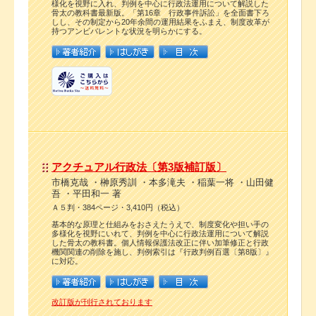
様化を視野に入れ、判例を中心に行政法運用について解説した
骨太の教科書最新版。「第16章 行政事件訴訟」を全面書下ろ
しし、その制定から20年余間の運用結果をふまえ、制度改革が
持つアンビバレントな状況を明らかにする。
アクチュアル行政法〔第3版補訂版〕
市橋克哉 ・榊原秀訓 ・本多滝夫 ・稲葉一将 ・山田健
吾 ・平田和一 著
Ａ５判・384ページ・3,410円（税込）
基本的な原理と仕組みをおさえたうえで、制度変化や担い手の
多様化を視野にいれて、判例を中心に行政法運用について解説
した骨太の教科書。個人情報保護法改正に伴い加筆修正と行政
機関関連の削除を施し、判例索引は『行政判例百選〔第8版〕』
に対応。
改訂版が刊行されております