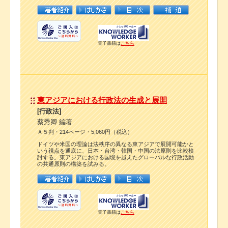
電子書籍は
こちら
東アジアにおける行政法の生成と展開
[行政法]
蔡秀卿 編著
Ａ５判・214ページ・5,060円（税込）
ドイツや米国の理論は法秩序の異なる東アジアで展開可能かと
いう視点を通底に、日本・台湾・韓国・中国の法原則を比較検
討する。東アジアにおける国境を越えたグローバルな行政活動
の共通原則の構築を試みる。
電子書籍は
こちら