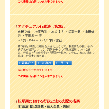
この書籍は品切につき入手できません
アクチュアル行政法〔第3版〕
市橋克哉 ・榊原秀訓 ・本多滝夫 ・稲葉一将 ・山田健
吾 ・平田和一 著
Ａ５判・384ページ・3,410円（税込）
基本的な原理と仕組みをおさえたうえで、制度変化や担い手の
多様化を視野にいれて、判例を中心に行政法運用について解
説。行政法を｢社会科学の『理論･枠組み』の中にいれた｣視角で
分析した骨太の教科書。
改訂版が刊行されております
この書籍は品切につき入手できません
転形期における行政と法の支配の省察
[行政法] [記念論集・個人全集・講座]