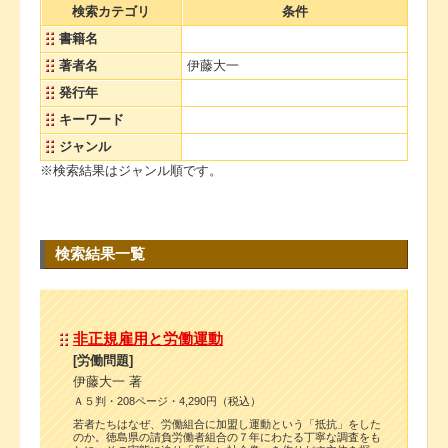
検索カテゴリ
条件
書籍名
著者名
伊藤大一
発行年
キーワード
ジャンル
※検索結果はジャンル順です。
検索結果一覧
非正規雇用と労働運動
[労働問題]
伊藤大一 著
Ａ５判・208ページ・4,290円（税込）
若者たちはなぜ、労働組合に加盟し運動という「抵抗」をした
のか。徳島県の請負労働者組合の７年にわたる丁寧な調査をも