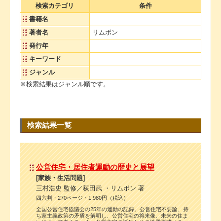
検索カテゴリ
条件
書籍名
著者名
リムボン
発行年
キーワード
ジャンル
※検索結果はジャンル順です。
検索結果一覧
公営住宅・居住者運動の歴史と展望
[家族・生活問題]
三村浩史 監修／荻田武 ・リムボン 著
四六判・270ページ・1,980円（税込）
全国公営住宅協議会の25年の運動の記録。公営住宅不要論、持
ち家主義政策の矛盾を解明し、公営住宅の将来像、未来の住ま