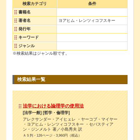
検索カテゴリ
条件
書籍名
著者名
ヨアヒム・レンツィコフスキー
発行年
キーワード
ジャンル
※検索結果はジャンル順です。
検索結果一覧
法学における論理学の使用法
[法学一般] [哲学・倫理学]
アレクサンダー・アイヒェレ ・ヤーコブ・マイヤー
・ヨアヒム・レンツィコフスキー ・セバスティア
ン・ジンメルト 著／小島秀夫 訳
Ａ５判・126ページ・3,960円（税込）