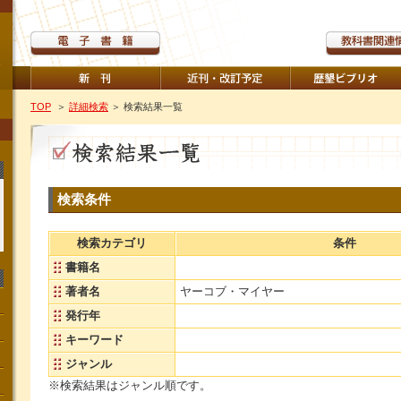
TOP
＞
詳細検索
＞ 検索結果一覧
検索条件
検索カテゴリ
条件
書籍名
著者名
ヤーコブ・マイヤー
発行年
キーワード
ジャンル
※検索結果はジャンル順です。