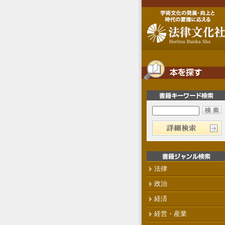
法律
政治
経済
経営・産業