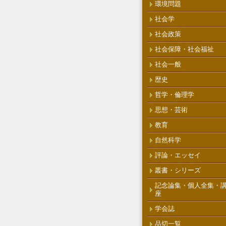
環境問題
社会学
社会政策
社会保障・社会福祉
社会一般
歴史
哲学・倫理学
思想・芸術
教育
自然科学
評論・エッセイ
叢書・シリーズ
記念論集・個人全集・
座
学会誌
品切一覧