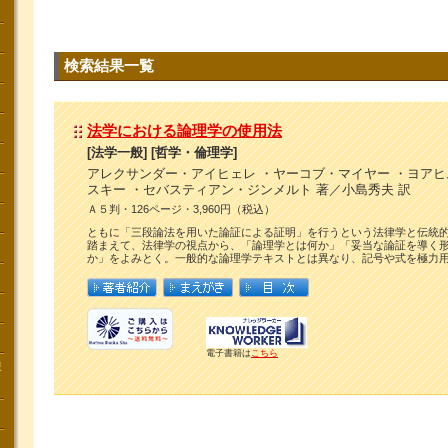
検索結果一覧
法学における論理学の使用法
[法学一般] [哲学・倫理学]
アレクサンダー・アイヒェレ ・ヤーコブ・マイヤー ・ヨア
スキー ・セバスティアン・ジンメルト 著／小島秀夫 訳
Ａ５判・126ページ・3,960円（税込）
ともに「三段論法を用いた論証による証明」を行うという法律学と伝統
踏まえて、法律学の視点から、「論理学とは何か」「妥当な論証を導く
か」をよみとく。一般的な論理学テキストとは異なり、記号や式を極力
電子書籍は
こちら
講