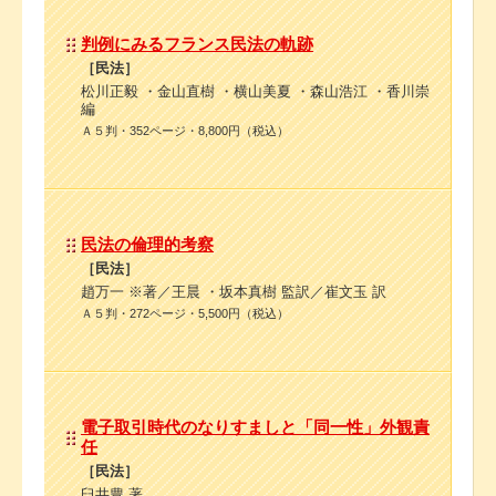
判例にみるフランス民法の軌跡
［民法］
松川正毅 ・金山直樹 ・横山美夏 ・森山浩江 ・香川崇
編
Ａ５判・352ページ・8,800円（税込）
民法の倫理的考察
［民法］
趙万一 ※著／王晨 ・坂本真樹 監訳／崔文玉 訳
Ａ５判・272ページ・5,500円（税込）
電子取引時代のなりすましと「同一性」外観責
任
［民法］
臼井豊 著