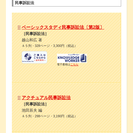
民事訴訟法
ベーシックスタディ民事訴訟法〔第2版〕
［民事訴訟法］
越山和広 著
Ａ５判・328ページ・3,300円（税込）
電子書籍は
こちら
アクチュアル民事訴訟法
［民事訴訟法］
池田辰夫 編
Ａ５判・298ページ・3,190円（税込）