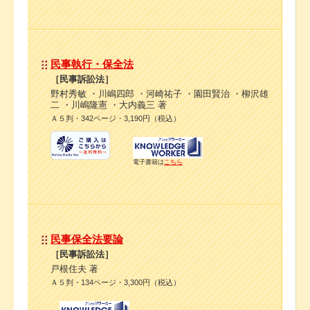
民事執行・保全法
［民事訴訟法］
野村秀敏 ・川嶋四郎 ・河崎祐子 ・園田賢治 ・柳沢雄
二 ・川嶋隆憲 ・大内義三 著
Ａ５判・342ページ・3,190円（税込）
電子書籍は
こちら
民事保全法要論
［民事訴訟法］
戸根住夫 著
Ａ５判・134ページ・3,300円（税込）