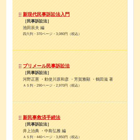
新現代民事訴訟法入門
［民事訴訟法］
池田辰夫 編
四六判・370ページ・3,080円（税込）
プリメール民事訴訟法
［民事訴訟法］
河野正憲 ・勅使川原和彦 ・芳賀雅顯 ・鶴田滋 著
Ａ５判・290ページ・2,970円（税込）
新民事救済手続法
［民事訴訟法］
井上治典 ・中島弘雅 編
Ａ５判・440ページ・3,850円（税込）