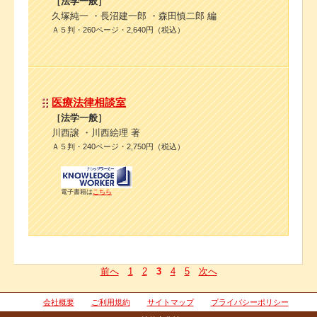
［法学一般］
久塚純一 ・長沼建一郎 ・森田慎二郎 編
Ａ５判・260ページ・2,640円（税込）
医療法律相談室
［法学一般］
川西譲 ・川西絵理 著
Ａ５判・240ページ・2,750円（税込）
電子書籍は
こちら
前へ
1
2
3
4
5
次へ
会社概要
ご利用規約
サイトマップ
プライバシーポリシー