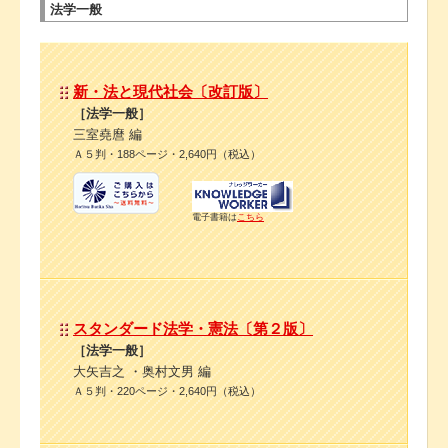
法学一般
新・法と現代社会〔改訂版〕
［法学一般］
三室堯麿 編
Ａ５判・188ページ・2,640円（税込）
電子書籍は
こちら
スタンダード法学・憲法〔第２版〕
［法学一般］
大矢吉之 ・奥村文男 編
Ａ５判・220ページ・2,640円（税込）