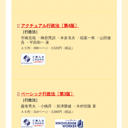
アクチュアル行政法〔第4版〕
［行政法］
市橋克哉 ・榊原秀訓 ・本多滝夫 ・稲葉一将 ・山田健
吾 ・平田和一 著
Ａ５判・388ページ・3,520円（税込）
ベーシック行政法〔第3版〕
［行政法］
藤巻秀夫 ・小橋昇 ・前津榮健 ・木村恒隆 著
Ａ５判・314ページ・3,080円（税込）