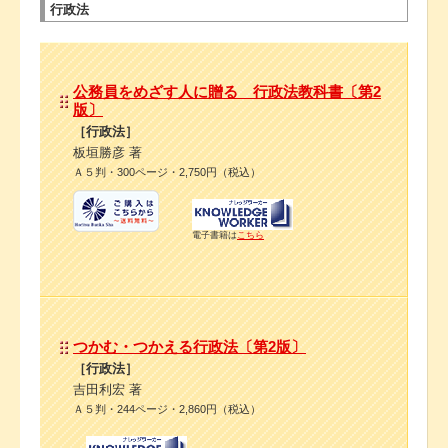
行政法
公務員をめざす人に贈る 行政法教科書〔第2
版〕
［行政法］
板垣勝彦 著
Ａ５判・300ページ・2,750円（税込）
電子書籍は
こちら
つかむ・つかえる行政法〔第2版〕
［行政法］
吉田利宏 著
Ａ５判・244ページ・2,860円（税込）