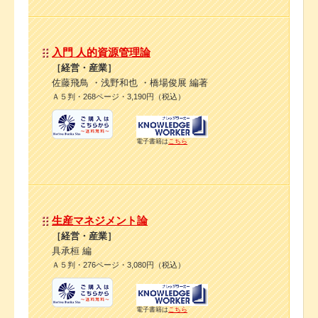
入門 人的資源管理論
［経営・産業］
佐藤飛鳥 ・浅野和也 ・橋場俊展 編著
Ａ５判・268ページ・3,190円（税込）
電子書籍は
こちら
生産マネジメント論
［経営・産業］
具承桓 編
Ａ５判・276ページ・3,080円（税込）
電子書籍は
こちら