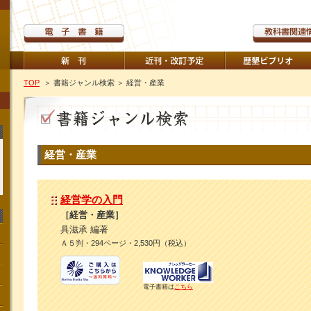
TOP
＞ 書籍ジャンル検索
＞ 経営・産業
経営・産業
経営学の入門
［経営・産業］
具滋承 編著
Ａ５判・294ページ・2,530円（税込）
電子書籍は
こちら