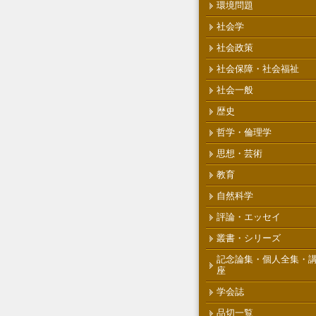
環境問題
社会学
社会政策
社会保障・社会福祉
社会一般
歴史
哲学・倫理学
思想・芸術
教育
自然科学
評論・エッセイ
叢書・シリーズ
記念論集・個人全集・
座
学会誌
品切一覧