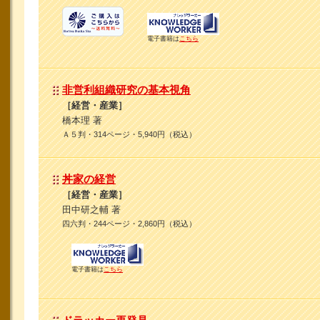
電子書籍は
こちら
非営利組織研究の基本視角
［経営・産業］
橋本理 著
Ａ５判・314ページ・5,940円（税込）
丼家の経営
［経営・産業］
田中研之輔 著
四六判・244ページ・2,860円（税込）
電子書籍は
こちら