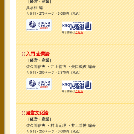
［経営・産業］
具承桓 編
Ａ５判・276ページ・3,080円（税込）
電子書籍は
こちら
入門 企業論
［経営・産業］
佐久間信夫 ・井上善博 ・矢口義教 編著
Ａ５判・286ページ・2,970円（税込）
電子書籍は
こちら
経営文化論
［経営・産業］
佐久間信夫 ・村山元理 ・井上善博 編著
Ａ５判・256ページ・3,080円（税込）