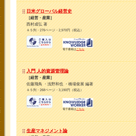
日米グローバル経営史
［経営・産業］
西村成弘 著
Ａ５判・276ページ・2,970円（税込）
電子書籍は
こちら
入門 人的資源管理論
［経営・産業］
佐藤飛鳥 ・浅野和也 ・橋場俊展 編著
Ａ５判・268ページ・3,190円（税込）
電子書籍は
こちら
講
生産マネジメント論