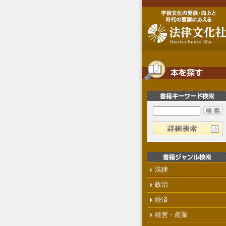
法律
政治
経済
経営・産業