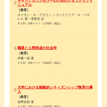
キャリアカウンセラーのためのジョブクラブマ
ニュアル
［教育］
ネイザン・Ｈ・アズリン ／ヴィクトリア・Ａ・ベサ
レル 著・津富宏 訳
Ｂ５判・206ページ・2,750円（税込）
職業と人間形成の社会学
［教育］
伊藤一雄 著
Ａ５判・194ページ・2,860円（税込）
大学における能動的シティズンシップ教育の導
入
［教育］
加野佑弥 著
Ａ５判・232ページ・4,950円（税込）