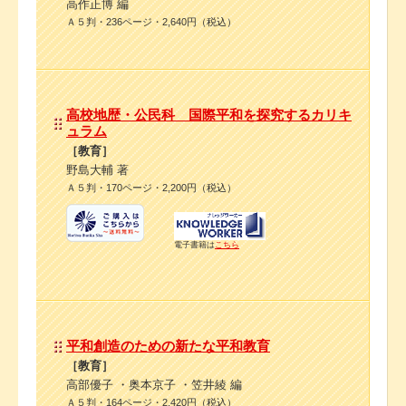
高作正博 編
Ａ５判・236ページ・2,640円（税込）
高校地歴・公民科 国際平和を探究するカリキ
ュラム
［教育］
野島大輔 著
Ａ５判・170ページ・2,200円（税込）
電子書籍は
こちら
平和創造のための新たな平和教育
［教育］
高部優子 ・奥本京子 ・笠井綾 編
Ａ５判・164ページ・2,420円（税込）