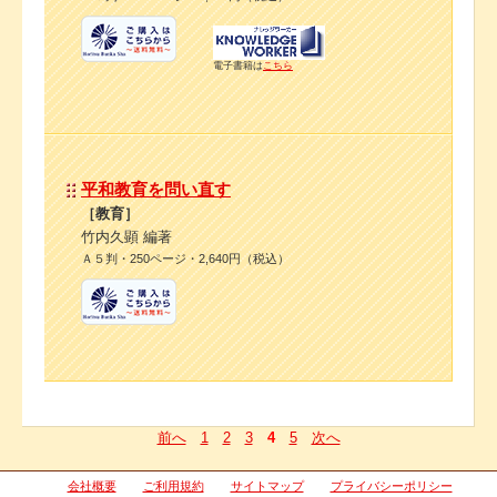
電子書籍は
こちら
平和教育を問い直す
［教育］
竹内久顕 編著
Ａ５判・250ページ・2,640円（税込）
前へ
1
2
3
4
5
次へ
会社概要
ご利用規約
サイトマップ
プライバシーポリシー