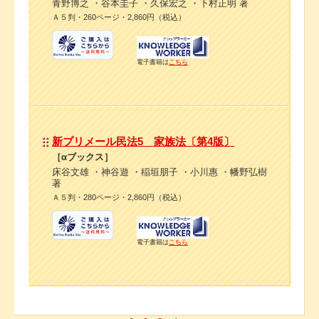
青野博之 ・谷本圭子 ・久保宏之 ・下村正明 著
Ａ５判・260ページ・2,860円（税込）
電子書籍は
こちら
新プリメール民法5 家族法〔第4版〕
［αブックス］
床谷文雄 ・神谷遊 ・稲垣朋子 ・小川惠 ・幡野弘樹
著
Ａ５判・280ページ・2,860円（税込）
電子書籍は
こちら