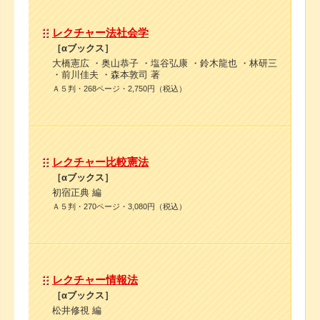
レクチャー法社会学
［αブックス］
大橋憲広 ・奥山恭子 ・塩谷弘康 ・鈴木龍也 ・林研三
・前川佳夫 ・森本敦司 著
Ａ５判・268ページ・2,750円（税込）
レクチャー比較憲法
［αブックス］
初宿正典 編
Ａ５判・270ページ・3,080円（税込）
レクチャー情報法
［αブックス］
松井修視 編