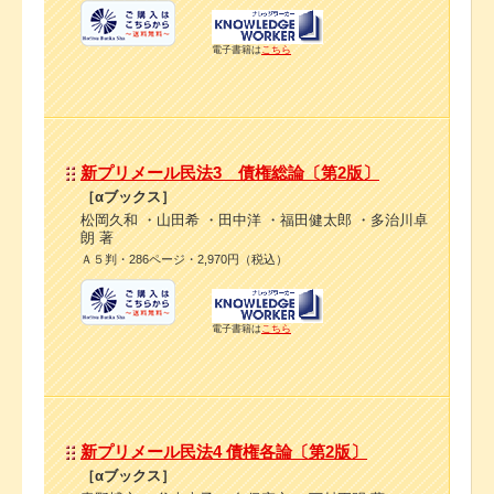
電子書籍は
こちら
新プリメール民法3 債権総論〔第2版〕
［αブックス］
松岡久和 ・山田希 ・田中洋 ・福田健太郎 ・多治川卓
朗 著
Ａ５判・286ページ・2,970円（税込）
電子書籍は
こちら
新プリメール民法4 債権各論〔第2版〕
［αブックス］