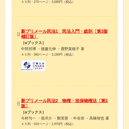
Ａ５判・270ページ・3,080円（税込）
新プリメール民法1 民法入門・総則〔第3版
補訂版〕
［αブックス］
中田邦博 ・後藤元伸 ・鹿野菜穂子 著
Ａ５判・360ページ・3,190円（税込）
新プリメール民法2 物権・担保物権法〔第2
版〕
［αブックス］
今村与一 ・張洋介 ・鄭芙蓉 ・中谷崇 ・高橋智也 著
Ａ５判・310ページ・2,970円（税込）