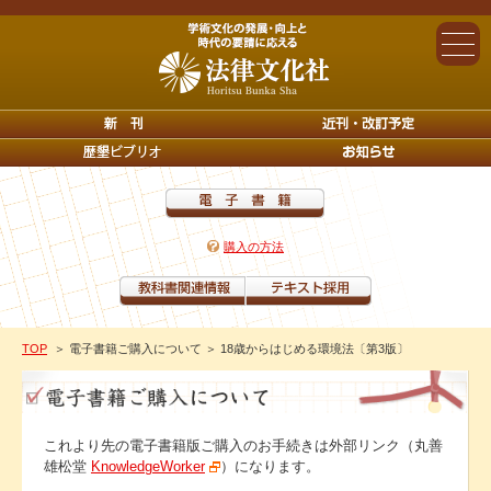
購入の方法
TOP
＞ 電子書籍ご購入について
＞ 18歳からはじめる環境法〔第3版〕
これより先の電子書籍版ご購入のお手続きは外部リンク（丸善
雄松堂
KnowledgeWorker
）になります。