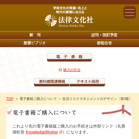
購入の方法
TOP
＞ 電子書籍ご購入について
＞ 生活リスクマネジメントのデザイン〔第3版〕
これより先の電子書籍版ご購入のお手続きは外部リンク（丸善
雄松堂
KnowledgeWorker
）になります。