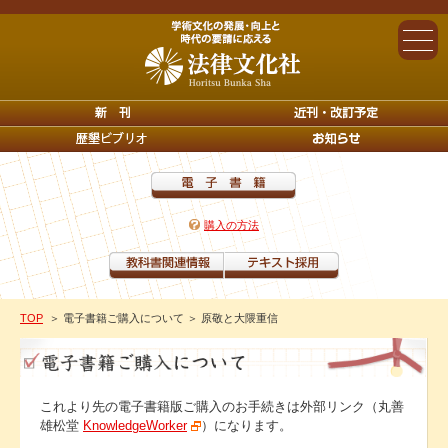
購入の方法
TOP
＞ 電子書籍ご購入について
＞ 原敬と大隈重信
これより先の電子書籍版ご購入のお手続きは外部リンク（丸善
雄松堂
KnowledgeWorker
）になります。