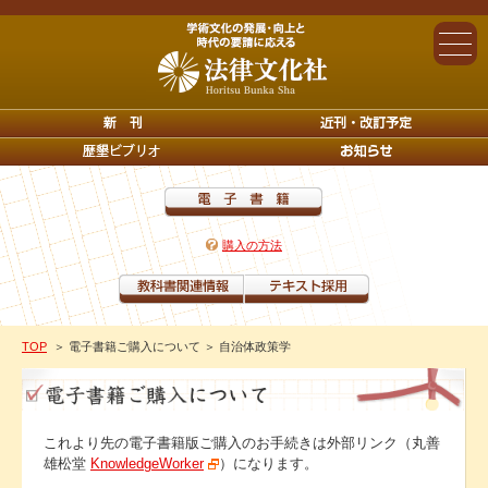
購入の方法
TOP
＞ 電子書籍ご購入について
＞ 自治体政策学
これより先の電子書籍版ご購入のお手続きは外部リンク（丸善
雄松堂
KnowledgeWorker
）になります。