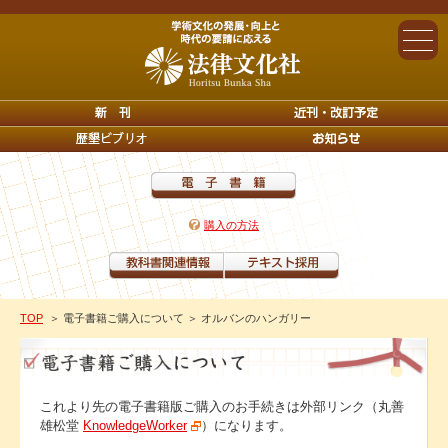
購入の方法
TOP
＞ 電子書籍ご購入について
＞ オルバンのハンガリー
これより先の電子書籍版ご購入のお手続きは外部リンク（丸善
雄松堂
KnowledgeWorker
）になります。