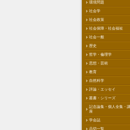
環境問題
社会学
社会政策
社会保障・社会福祉
社会一般
歴史
哲学・倫理学
思想・芸術
教育
自然科学
評論・エッセイ
叢書・シリーズ
記念論集・個人全集・
座
学会誌
品切一覧