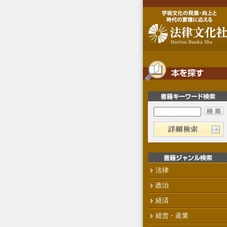
法律
政治
経済
経営・産業