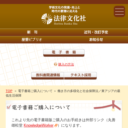
購入の方法
TOP
＞ 電子書籍ご購入について
＞ 働き方の多様化と社会保障法／東アジアの最
低生活保障
これより先の電子書籍版ご購入のお手続きは外部リンク（丸善
雄松堂
KnowledgeWorker
）になります。