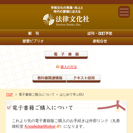
購入の方法
TOP
＞ 電子書籍ご購入について
＞ はじめて学ぶEU
これより先の電子書籍版ご購入のお手続きは外部リンク（丸善
雄松堂
KnowledgeWorker
）になります。