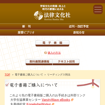
購入の方法
TOP
＞ 電子書籍ご購入について
＞ リーディングス刑法
これより先の電子書籍版ご購入のお手続きは外部リンク
大学生協事業センター
VarsityWave eBooks
丸善雄松堂
KnowledgeWorker