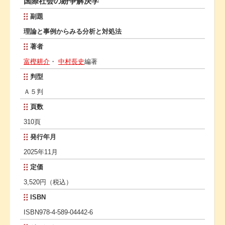
国際社会の紛争解決学
副題
理論と事例からみる分析と対処法
著者
富樫耕介
・
中村長史
編著
判型
Ａ５判
頁数
310頁
発行年月
2025年11月
定価
3,520円（税込）
ISBN
ISBN978-4-589-04442-6