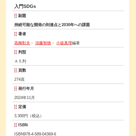
入門SDGs
副題
持続可能な開発の到達点と2030年への課題
著者
高柳彰夫
・
須藤智徳
・
小坂真理
編著
判型
Ａ５判
頁数
274頁
発行年月
2024年11月
定価
3,300円（税込）
ISBN
ISBN978-4-589-04369-6