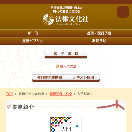
購入の方法
TOP
＞ 書籍ジャンル検索
＞
国際関係・外交
＞ 入門SDGs