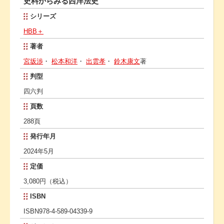
史料からみる西洋法史
シリーズ
HBB＋
著者
宮坂渉
・
松本和洋
・
出雲孝
・
鈴木康文
著
判型
四六判
頁数
288頁
発行年月
2024年5月
定価
3,080円（税込）
ISBN
ISBN978-4-589-04339-9