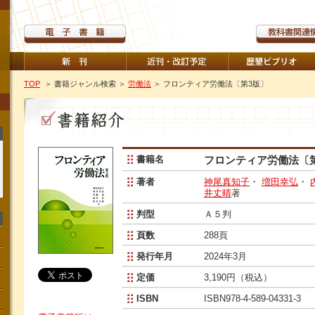
TOP
＞ 書籍ジャンル検索
＞
労働法
＞ フロンティア労働法〔第3版〕
書籍名
フロンティア労働法〔
著者
神尾真知子
・
増田幸弘
・
井丈晴
著
判型
Ａ５判
頁数
288頁
発行年月
2024年3月
定価
3,190円（税込）
ISBN
ISBN978-4-589-04331-3