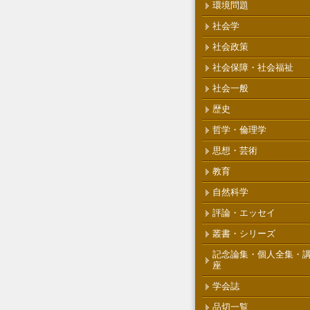
環境問題
社会学
社会政策
社会保障・社会福祉
社会一般
歴史
哲学・倫理学
思想・芸術
教育
自然科学
評論・エッセイ
叢書・シリーズ
記念論集・個人全集・
座
学会誌
品切一覧