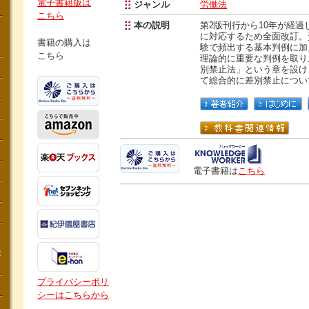
電子書籍版は
ジャンル
労働法
こちら
本の説明
第2版刊行から10年が経
に対応するため全面改訂。
書籍の購入は
験で頻出する基本判例に加
こちら
理論的に重要な判例を取り
別禁止法」という章を設け
て総合的に差別禁止につい
電子書籍は
こちら
講
プライバシーポリ
シーはこちらから