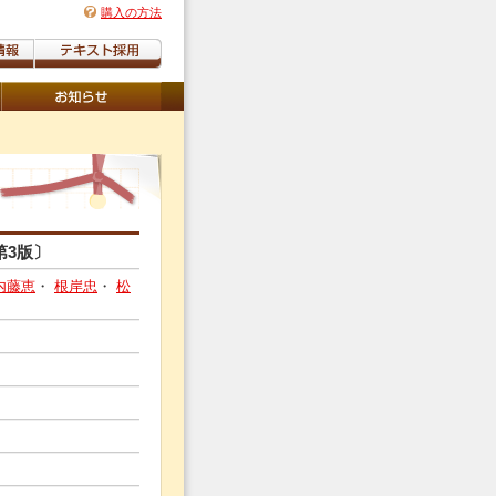
購入の方法
第3版〕
内藤恵
・
根岸忠
・
松