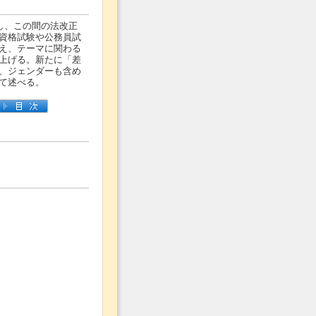
過し、この間の法改正
資格試験や公務員試
え、テーマに関わる
上げる。新たに「差
、ジェンダーも含め
て述べる。