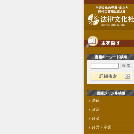
法律
政治
経済
経営・産業