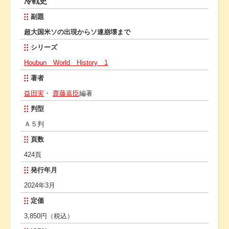
冷戦史
副題
超大国米ソの出現からソ連崩壊まで
シリーズ
Houbun World History 1
著者
益田実
・
齋藤嘉臣
編著
判型
Ａ５判
頁数
424頁
発行年月
2024年3月
定価
3,850円（税込）