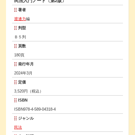
民法入門ノート〔第2版〕
著者
渡邊力
編
判型
Ｂ５判
頁数
180頁
発行年月
2024年3月
定価
3,520円（税込）
ISBN
ISBN978-4-589-04318-4
ジャンル
民法