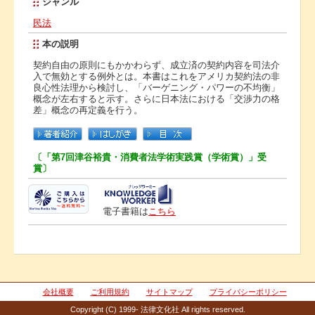
ジャンル
民法
本の説明
契約自由の原則にもかかわらず、成立済の契約内容を司法介
入で無効とする例外とは。本書はこれをアメリカ契約法の非
良心性法理から検討し、「バーゲニング・パワーの不均衡」
概念が左右すると示す。さらに日本法における「交渉力の格
差」概念の再定義を行う。
〔「第7回津谷裕貴・消費者法学術実践賞（学術賞）」受
賞〕
電子書籍は
こちら
会社概要
ご利用規約
サイトマップ
プライバシーポリシー
Copyright (C) 1999- 法律文化社 All rights reserved.