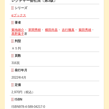
レクチャー会社法〔第3版〕
シリーズ
αブックス
著者
菊地雄介
・
草間秀樹
・
横田尚昌
・
吉行幾真
・
菊田秀雄
・
黒野葉子
著
判型
Ａ５判
頁数
316頁
発行年月
2022年4月
定価
2,970円（税込）
ISBN
ISBN978-4-589-04217-0