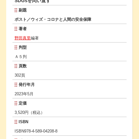
SDGsを問い直す
副題
ポスト／ウィズ・コロナと人間の安全保障
著者
野田真里
編著
判型
Ａ５判
頁数
302頁
発行年月
2023年5月
定価
3,520円（税込）
ISBN
ISBN978-4-589-04208-8