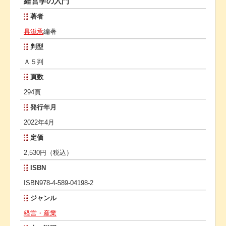
経営学の入門
著者
具滋承
編著
判型
Ａ５判
頁数
294頁
発行年月
2022年4月
定価
2,530円（税込）
ISBN
ISBN978-4-589-04198-2
ジャンル
経営・産業