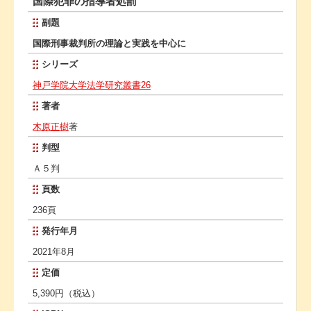
国際犯罪の指導者処罰
副題
国際刑事裁判所の理論と実践を中心に
シリーズ
神戸学院大学法学研究叢書26
著者
木原正樹
著
判型
Ａ５判
頁数
236頁
発行年月
2021年8月
定価
5,390円（税込）