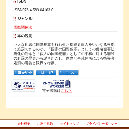
ISBN
ISBN978-4-589-04163-0
ジャンル
国際関係法
本の説明
巨大な組織に国際犯罪を行わせた指導者個人をいかなる根拠
で処罰できるのか。「国家の国際犯罪」としての侵略犯罪法
典化の断念と「個人の国際犯罪」としての平和に対する罪等
の処罰の歴史から説き起こし、国際刑事裁判所による指導者
処罰の意義と限界を考察。
電子書籍は
こちら
会社概要
ご利用規約
サイトマップ
プライバシーポリシー