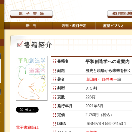
書籍名
平和創造学への道案内
副題
歴史と現場から未来を拓く
著者
山田朗
・
師井勇一
編
判型
Ａ５判
頁数
228頁
発行年月
2021年5月
定価
2,750円（税込）
ISBN
ISBN978-4-589-04153-1
電子書籍版は