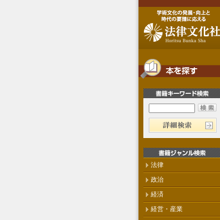
法律
政治
経済
経営・産業