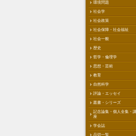
環境問題
社会学
社会政策
社会保障・社会福祉
社会一般
歴史
哲学・倫理学
思想・芸術
教育
自然科学
評論・エッセイ
叢書・シリーズ
記念論集・個人全集・
座
学会誌
品切一覧