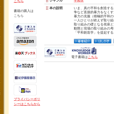
ジャンル
平和学
こちら
本の説明
いま、真の平和を創造する
書籍の購入は
争など直接的暴力をなくす
こちら
暴力の克服（積極的平和の
一人ひとりが絶えず取り組
取り組みの礎となる視座と
動態と現場の取り組みの考
「平和創造学」を提起する
電子書籍は
こちら
講
プライバシーポリ
シーはこちらから