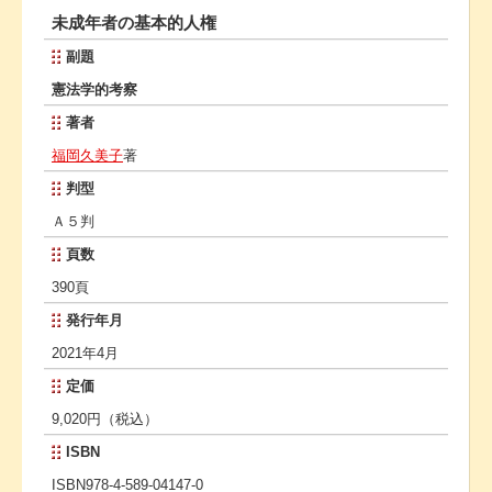
未成年者の基本的人権
副題
憲法学的考察
著者
福岡久美子
著
判型
Ａ５判
頁数
390頁
発行年月
2021年4月
定価
9,020円（税込）
ISBN
ISBN978-4-589-04147-0