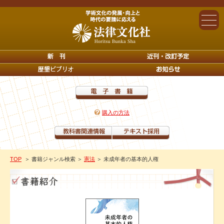
購入の方法
TOP
＞ 書籍ジャンル検索
＞
憲法
＞ 未成年者の基本的人権