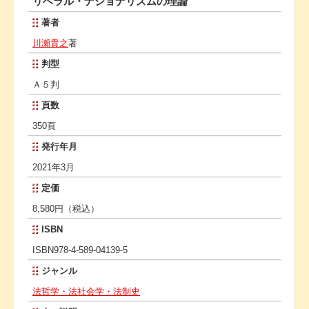
リベラル・ナショナリズムの理論
著者
川瀬貴之
著
判型
Ａ５判
頁数
350頁
発行年月
2021年3月
定価
8,580円（税込）
ISBN
ISBN978-4-589-04139-5
ジャンル
法哲学・法社会学・法制史