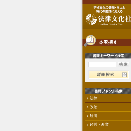
法律
政治
経済
経営・産業