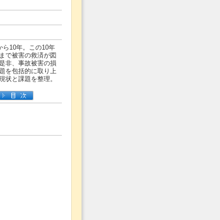
ら10年。この10年
まで被害の救済が図
是非、事故被害の損
題を包括的に取り上
現状と課題を整理。