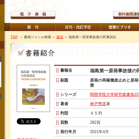
TOP
＞ 書籍ジャンル検索
＞
諸法
＞ 福島第一原発事故後の民事訴訟
書籍名
福島第一原発事故後の
副題
原発の再稼働差止めと原発
復
シリーズ
関西学院大学研究叢書第22
著者
神戸秀彦
著
判型
Ａ５判
頁数
282頁
発行年月
2021年4月