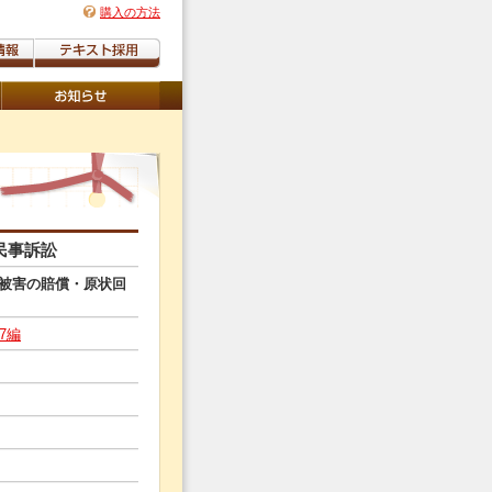
購入の方法
民事訴訟
被害の賠償・原状回
7編