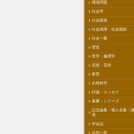
環境問題
社会学
社会政策
社会保障・社会福祉
社会一般
歴史
哲学・倫理学
思想・芸術
教育
自然科学
評論・エッセイ
叢書・シリーズ
記念論集・個人全集・
座
学会誌
品切一覧