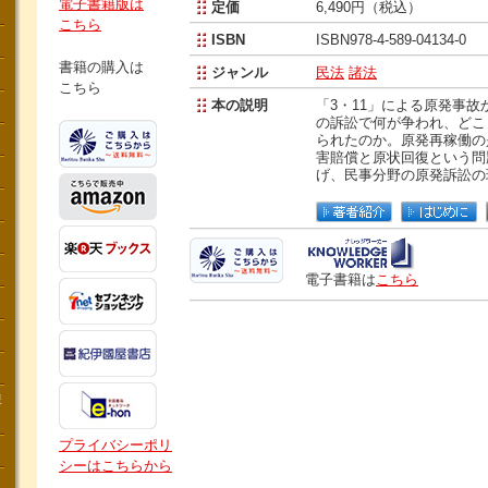
電子書籍版は
定価
6,490円（税込）
こちら
ISBN
ISBN978-4-589-04134-0
書籍の購入は
ジャンル
民法
諸法
こちら
本の説明
「3・11」による原発事故か
の訴訟で何が争われ、どこ
られたのか。原発再稼働の
害賠償と原状回復という問
げ、民事分野の原発訴訟の
電子書籍は
こちら
講
プライバシーポリ
シーはこちらから