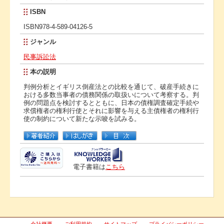
ISBN
ISBN978-4-589-04126-5
ジャンル
民事訴訟法
本の説明
判例分析とイギリス倒産法との比較を通じて、破産手続きに
おける多数当事者の債務関係の取扱いについて考察する。判
例の問題点を検討するとともに、日本の債権調査確定手続や
求償権者の権利行使とそれに影響を与える主債権者の権利行
使の制約について新たな示唆を試みる。
電子書籍は
こちら
会社概要
ご利用規約
サイトマップ
プライバシーポリシー