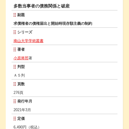
多数当事者の債務関係と破産
副題
求償権者の債権届出と開始時現存額主義の制約
シリーズ
南山大学学術叢書
著者
小原将照
著
判型
Ａ５判
頁数
276頁
発行年月
2021年3月
定価
6,490円（税込）