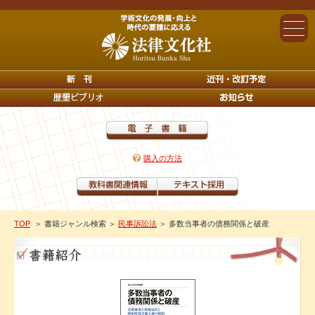
購入の方法
TOP
＞ 書籍ジャンル検索
＞
民事訴訟法
＞ 多数当事者の債務関係と破産