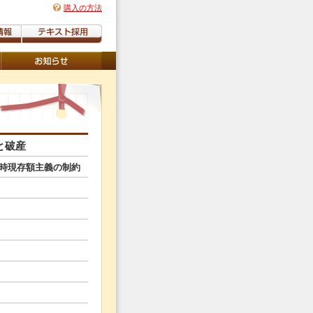
購入の方法
と破産
時現存額主義の制約