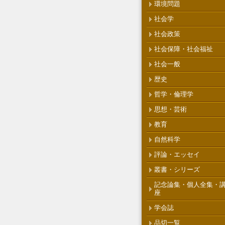
環境問題
社会学
社会政策
社会保障・社会福祉
社会一般
歴史
哲学・倫理学
思想・芸術
教育
自然科学
評論・エッセイ
叢書・シリーズ
記念論集・個人全集・
座
学会誌
品切一覧