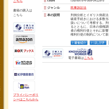
ISBN
ISBN978-4-589-04126-5
こちら
ジャンル
民事訴訟法
書籍の購入は
こちら
本の説明
判例分析とイギリス倒産法
破産手続きにおける多数当
扱いについて考察する。判
るとともに、日本の債権調
者の権利行使とそれに影響
権利行使の制約について新
電子書籍は
こちら
講
プライバシーポリ
シーはこちらから