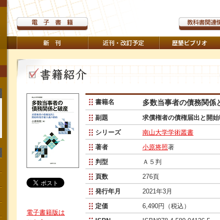
書籍名
多数当事者の債務関係
副題
求償権者の債権届出と開始
シリーズ
南山大学学術叢書
著者
小原将照
著
判型
Ａ５判
頁数
276頁
発行年月
2021年3月
定価
6,490円（税込）
電子書籍版は