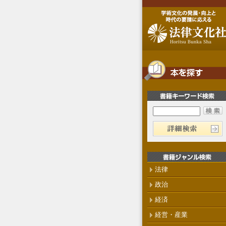
法律
政治
経済
経営・産業