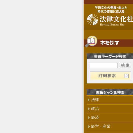
法律
政治
経済
経営・産業