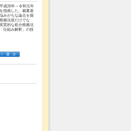
平成26年～令和元年
を指南した。裁量基
悩みがちな論点を掘
根拠法規だけでな
実質的な処分根拠法
「仕組み解釈」の技