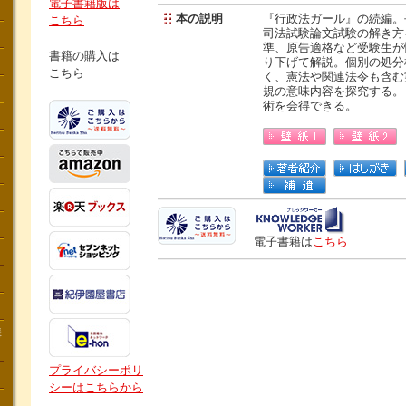
電子書籍版は
本の説明
『行政法ガール』の続編。
こちら
司法試験論文試験の解き方
準、原告適格など受験生が
書籍の購入は
り下げて解説。個別の処分
こちら
く、憲法や関連法令も含む
規の意味内容を探究する。
術を会得できる。
電子書籍は
こちら
講
プライバシーポリ
シーはこちらから