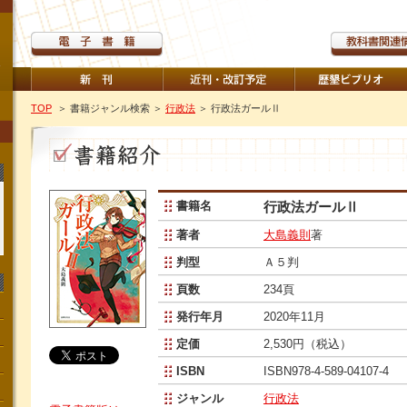
TOP
＞ 書籍ジャンル検索
＞
行政法
＞ 行政法ガールⅡ
書籍名
行政法ガールⅡ
著者
大島義則
著
判型
Ａ５判
頁数
234頁
発行年月
2020年11月
定価
2,530円（税込）
ISBN
ISBN978-4-589-04107-4
ジャンル
行政法