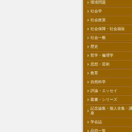
環境問題
社会学
社会政策
社会保障・社会福祉
社会一般
歴史
哲学・倫理学
思想・芸術
教育
自然科学
評論・エッセイ
叢書・シリーズ
記念論集・個人全集・
座
学会誌
品切一覧