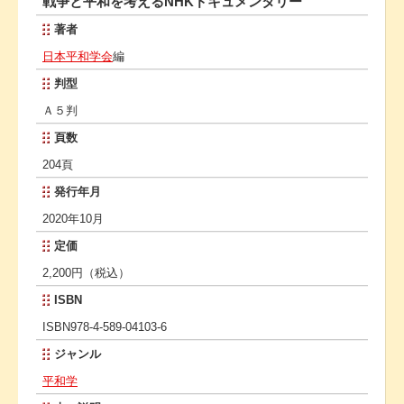
戦争と平和を考えるNHKドキュメンタリー
著者
日本平和学会
編
判型
Ａ５判
頁数
204頁
発行年月
2020年10月
定価
2,200円（税込）
ISBN
ISBN978-4-589-04103-6
ジャンル
平和学