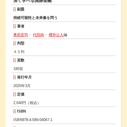
深く学べる国際金融
副題
持続可能性と未来像を問う
著者
奥田宏司
・
代田純
・
櫻井公人
編
判型
Ａ５判
頁数
180頁
発行年月
2020年3月
定価
2,640円（税込）
ISBN
ISBN978-4-589-04067-1