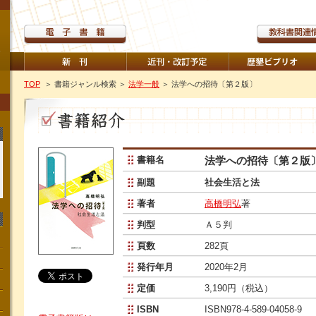
TOP
＞ 書籍ジャンル検索
＞
法学一般
＞ 法学への招待〔第２版〕
書籍名
法学への招待〔第２版
副題
社会生活と法
著者
高橋明弘
著
判型
Ａ５判
頁数
282頁
発行年月
2020年2月
定価
3,190円（税込）
ISBN
ISBN978-4-589-04058-9