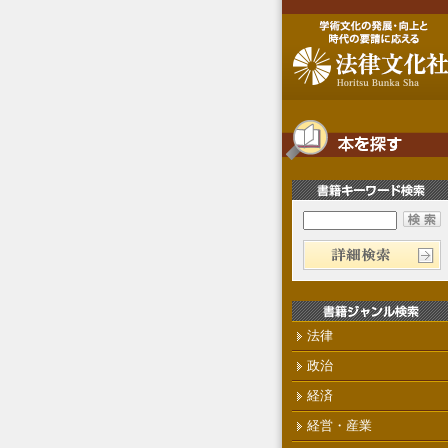
法律
政治
経済
経営・産業