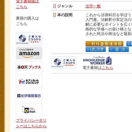
電子書籍版は
ジャンル
法学一般
こちら
本の説明
これから法律科目を学ぼう
書籍の購入は
入門書。法解釈や実定法の
こちら
解に必要なポイントを広く
格的な学修への架け橋とな
された民法や商法など最新
電子書籍は
こちら
講
プライバシーポリ
シーはこちらから