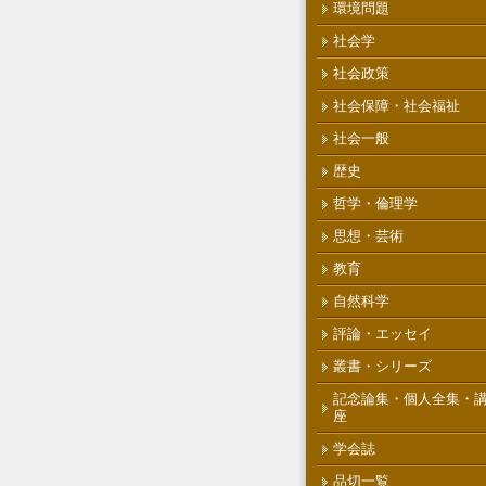
環境問題
社会学
社会政策
社会保障・社会福祉
社会一般
歴史
哲学・倫理学
思想・芸術
教育
自然科学
評論・エッセイ
叢書・シリーズ
記念論集・個人全集・
座
学会誌
品切一覧