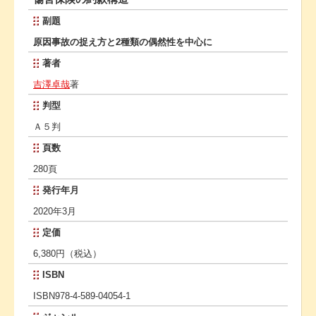
副題
原因事故の捉え方と2種類の偶然性を中心に
著者
吉澤卓哉
著
判型
Ａ５判
頁数
280頁
発行年月
2020年3月
定価
6,380円（税込）
ISBN
ISBN978-4-589-04054-1