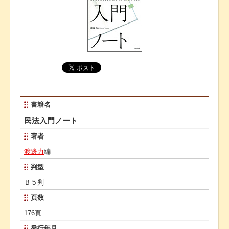
書籍名
民法入門ノート
著者
渡邊力
編
判型
Ｂ５判
頁数
176頁
発行年月