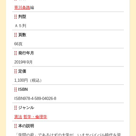
寄川条路
編
判型
Ａ５判
頁数
66頁
発行年月
2019年9月
定価
1,100円（税込）
ISBN
ISBN978-4-589-04026-8
ジャンル
憲法
哲学・倫理学
本の説明
「学問の府」であるはずの大学が、いまサバイバル時代を迎