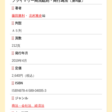
プライマリー商法総則・商行為法〔第4版〕
著者
藤田勝利
・
北村雅史
編
判型
Ａ５判
頁数
212頁
発行年月
2019年4月
定価
2,640円（税込）
ISBN
ISBN978-4-589-04005-3
ジャンル
商法・会社法、経済法