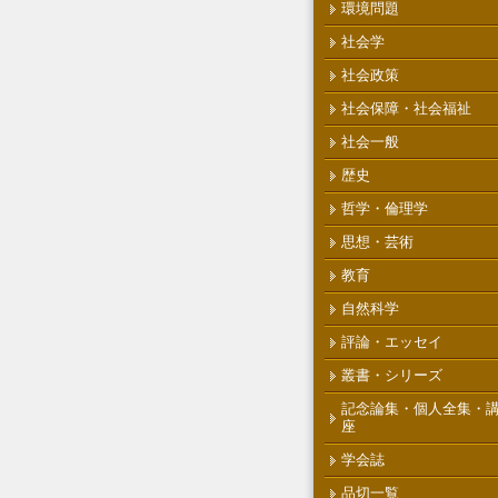
環境問題
社会学
社会政策
社会保障・社会福祉
社会一般
歴史
哲学・倫理学
思想・芸術
教育
自然科学
評論・エッセイ
叢書・シリーズ
記念論集・個人全集・
座
学会誌
品切一覧