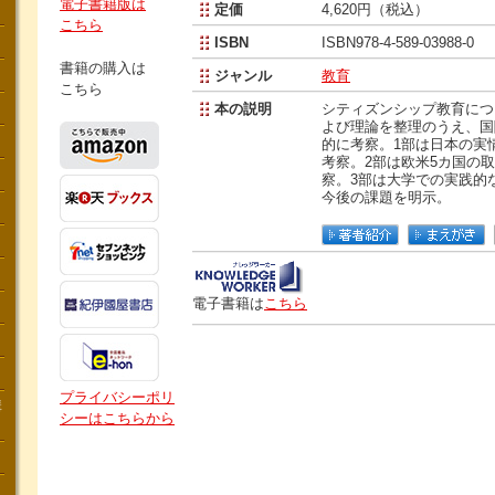
電子書籍版は
定価
4,620円（税込）
こちら
ISBN
ISBN978-4-589-03988-0
書籍の購入は
ジャンル
教育
こちら
本の説明
シティズンシップ教育につ
よび理論を整理のうえ、国
的に考察。1部は日本の実
考察。2部は欧米5カ国の
察。3部は大学での実践的
今後の課題を明示。
電子書籍は
こちら
プライバシーポリ
講
シーはこちらから