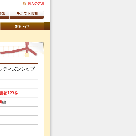
購入の方法
シティズンシップ
第123巻
明
編