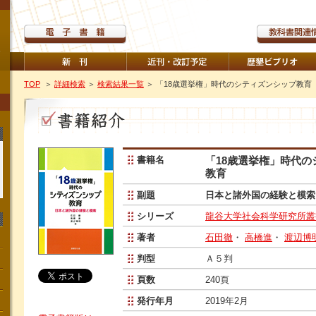
TOP
＞
詳細検索
＞
検索結果一覧
＞ 「18歳選挙権」時代のシティズンシップ教育
書籍名
「18歳選挙権」時代の
教育
副題
日本と諸外国の経験と模索
シリーズ
龍谷大学社会科学研究所叢書
著者
石田徹
・
高橋進
・
渡辺博
判型
Ａ５判
頁数
240頁
発行年月
2019年2月