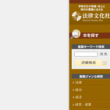
法律
政治
経済
経営・産業